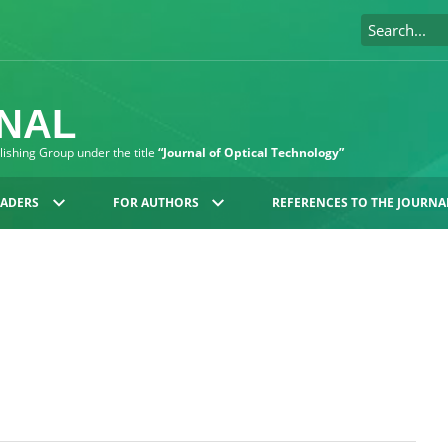
RNAL
blishing Group under the title
“Journal of Optical Technology”
EADERS
FOR AUTHORS
REFERENCES TO THE JOURNA