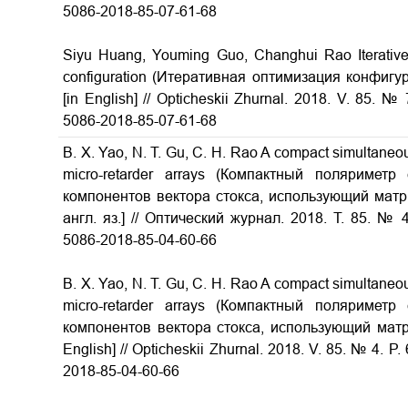
5086-2018-85-07-61-68
Siyu Huang, Youming Guo, Changhui Rao Iterative op
configuration (Итеративная оптимизация конфиг
[in English] // Opticheskii Zhurnal. 2018. V. 85. № 
5086-2018-85-07-61-68
B. X. Yao, N. T. Gu, C. H. Rao A compact simultaneou
micro-retarder arrays (Компактный поляриме
компонентов вектора стокса, использующий мат
англ. яз.] // Оптический журнал. 2018. Т. 85. № 4.
5086-2018-85-04-60-66
B. X. Yao, N. T. Gu, C. H. Rao A compact simultaneou
micro-retarder arrays (Компактный поляриме
компонентов вектора стокса, использующий мат
English] // Opticheskii Zhurnal. 2018. V. 85. № 4. P.
2018-85-04-60-66