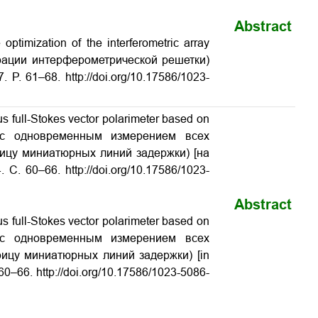
Abstract
timization of the interferometric array
урации интерферометрической решетки)
7. P. 61–68. http://doi.org/10.17586/1023-
s full-Stokes vector polarimeter based on
тр с одновременным измерением всех
рицу миниатюрных линий задержки) [на
 С. 60–66. http://doi.org/10.17586/1023-
Abstract
s full-Stokes vector polarimeter based on
тр с одновременным измерением всех
рицу миниатюрных линий задержки) [in
 60–66. http://doi.org/10.17586/1023-5086-