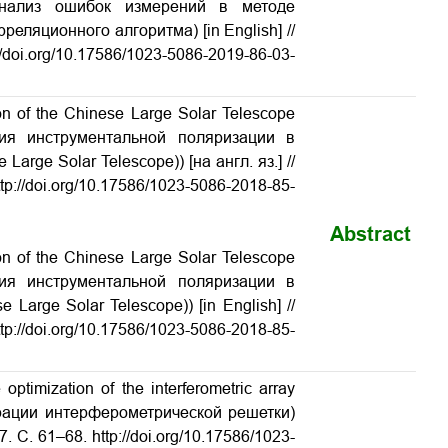
 (Анализ ошибок измерений в методе
еляционного алгоритма) [in English] //
p://doi.org/10.17586/1023-5086-2019-86-03-
on of the Chinese Large Solar Telescope
сация инструментальной поляризации в
rge Solar Telescope)) [на англ. яз.] //
tp://doi.org/10.17586/1023-5086-2018-85-
Abstract
on of the Chinese Large Solar Telescope
сация инструментальной поляризации в
arge Solar Telescope)) [in English] //
ttp://doi.org/10.17586/1023-5086-2018-85-
timization of the interferometric array
урации интерферометрической решетки)
7. С. 61–68. http://doi.org/10.17586/1023-