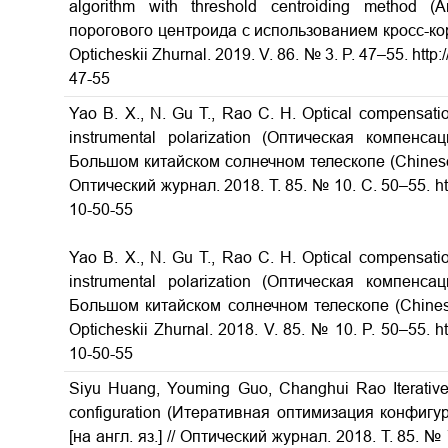
algorithm with threshold centroiding method
порогового центроида с использованием кросс-корр
Opticheskii Zhurnal. 2019. V. 86. № 3. P. 47–55. htt
47-55
Yao B. X., N. Gu T., Rao C. H. Optical compensati
instrumental polarization (Оптическая компен
Большом китайском солнечном телескопе (Chinese La
Оптический журнал. 2018. Т. 85. № 10. С. 50–55. ht
10-50-55
Yao B. X., N. Gu T., Rao C. H. Optical compensati
instrumental polarization (Оптическая компен
Большом китайском солнечном телескопе (Chinese L
Opticheskii Zhurnal. 2018. V. 85. № 10. P. 50–55. h
10-50-55
Siyu Huang, Youming Guo, Changhui Rao Iterative op
configuration (Итеративная оптимизация конфиг
[на англ. яз.] // Оптический журнал. 2018. Т. 85. № 