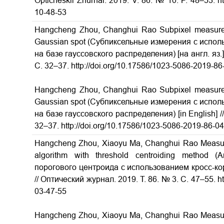
Opticheskii Zhurnal. 2019. V. 86. № 10. P. 48–53. h
10-48-53
Hangcheng Zhou, Changhui Rao Subpixel measureme
Gaussian spot (Субпиксельные измерения с испо
на базе гауссовского распределения) [на англ. яз.]
С. 32–37. http://doi.org/10.17586/1023-5086-2019-86
Hangcheng Zhou, Changhui Rao Subpixel measureme
Gaussian spot (Субпиксельные измерения с испо
на базе гауссовского распределения) [in English] // 
32–37. http://doi.org/10.17586/1023-5086-2019-86-0
Hangcheng Zhou, Xiaoyu Ma, Changhui Rao Measurem
algorithm with threshold centroiding method
порогового центроида с использованием кросс-кор
// Оптический журнал. 2019. Т. 86. № 3. С. 47–55. h
03-47-55
Hangcheng Zhou, Xiaoyu Ma, Changhui Rao Measurem