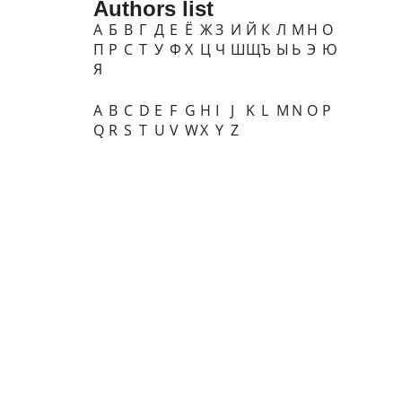
Authors list
А
Б
В
Г
Д
Е
Ё
Ж
З
И
Й
К
Л
М
Н
О
П
Р
С
Т
У
Ф
Х
Ц
Ч
Ш
Щ
Ъ
Ы
Ь
Э
Ю
Я
A
B
C
D
E
F
G
H
I
J
K
L
M
N
O
P
Q
R
S
T
U
V
W
X
Y
Z