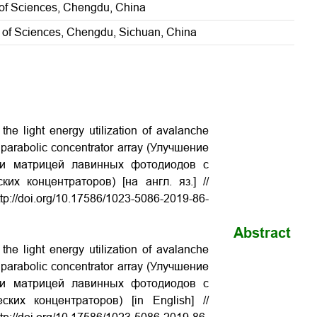
y of Sciences, Chengdu, China
 of Sciences, Chengdu, Sichuan, China
e light energy utilization of avalanche
parabolic concentrator array (Улучшение
ии матрицей лавинных фотодиодов с
х концентраторов) [на англ. яз.] //
tp://doi.org/10.17586/1023-5086-2019-86-
Abstract
e light energy utilization of avalanche
parabolic concentrator array (Улучшение
ии матрицей лавинных фотодиодов с
их концентраторов) [in English] //