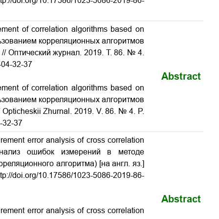
ttp://doi.org/10.17586/1023-5086-2019-86-
nt of correlation algorithms based on
льзованием корреляционных алгоритмов
 // Оптический журнал. 2019. Т. 86. № 4.
-04-32-37
Abstract
nt of correlation algorithms based on
льзованием корреляционных алгоритмов
Opticheskii Zhurnal. 2019. V. 86. № 4. P.
4-32-37
ent error analysis of cross correlation
 (Анализ ошибок измерений в методе
реляционного алгоритма) [на англ. яз.]
ttp://doi.org/10.17586/1023-5086-2019-86-
Abstract
ent error analysis of cross correlation