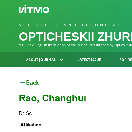
SCIENTIFIC AND TECHNICAL
OPTICHESKII ZHU
A full-text English translation of the journal is published by Optica Pu
ABOUT JOURNAL
LATEST ISSUE
FOR R
Back
Rao, Changhui
Dr. Sc.
Affiliation