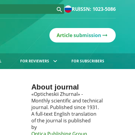
RU
ISSN: 1023-5086
Article submission
L
FOR REVIEWERS
FOR SUBSCRIBERS
About journal
«Opticheskii Zhurnal» -
Monthly scientific and technical
journal. Published since 1931.
A full-text English translation
of the journal is published
by
Optica Publishing Group