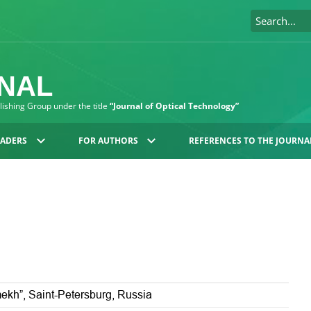
RNAL
blishing Group under the title
“Journal of Optical Technology”
EADERS
FOR AUTHORS
REFERENCES TO THE JOURNA
mekh”, Saint-Petersburg, Russia