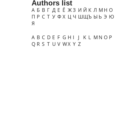
Authors list
А
Б
В
Г
Д
Е
Ё
Ж
З
И
Й
К
Л
М
Н
О
П
Р
С
Т
У
Ф
Х
Ц
Ч
Ш
Щ
Ъ
Ы
Ь
Э
Ю
Я
A
B
C
D
E
F
G
H
I
J
K
L
M
N
O
P
Q
R
S
T
U
V
W
X
Y
Z