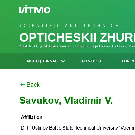
SCIENTIFIC AND TECHNICAL
OPTICHESKII ZHU
A full-text English translation of the journal is published by Optica Pu
ABOUT JOURNAL
LATEST ISSUE
FOR R
Back
Savukov, Vladimir V.
Affiliation
D. F. Ustinov Baltic State Technical University “Voen