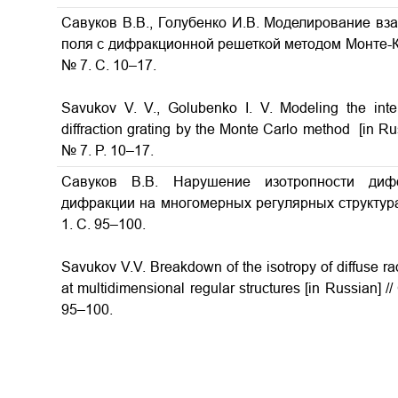
Савуков В.В., Голубенко И.В. Моделирование вз
поля с дифракционной решеткой методом Монте-Кар
№ 7. С. 10–17.
Savukov V. V., Golubenko I. V. Modeling the intera
diffraction grating by the Monte Carlo method [in Rus
№ 7. P. 10–17.
Савуков В.В. Нарушение изотропности диф
дифракции на многомерных регулярных структурах
1. С. 95–100.
Savukov V.V. Breakdown of the isotropy of diffuse rad
at multidimensional regular structures [in Russian] /
95–100.