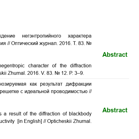
дение негэнтропийного характера
ния
// Оптический журнал. 2016. Т. 83. №
Abstract
egentropic character of the diffraction
skii Zhurnal. 2016. V. 83. № 12. P. 3–9.
нозируемая как результат дифракции
решетке с идеальной проводимостью //
Abstract
 a result of the diffraction of blackbody
ctivity [in English] // Opticheskii Zhurnal.