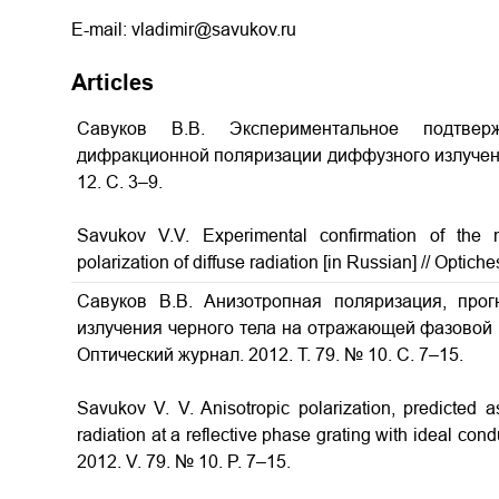
E-mail: vladimir@savukov.ru
Articles
Савуков В.В. Экспериментальное подтверж
дифракционной поляризации диффузного излуче
12. С. 3–9.
Savukov V.V.
Experimental confirmation of the n
polarization of diffuse radiation
[in Russian] // Optiche
Савуков В.В. Анизотропная поляризация, прог
излучения черного тела на отражающей фазовой 
Оптический журнал. 2012. Т. 79. № 10. С. 7–15.
Savukov V. V. Anisotropic polarization, predicted as
radiation at a reflective phase grating with ideal condu
2012. V. 79. № 10. P. 7–15.