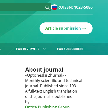
RU
ISSN: 1023-5086
Article submission
L
FOR REVIEWERS
FOR SUBSCRIBERS
About journal
«Opticheskii Zhurnal» -
Monthly scientific and technical
journal. Published since 1931.
A full-text English translation
of the journal is published
by
Optica Publishing Group