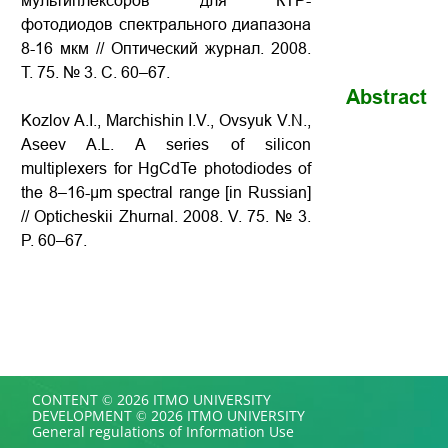
мультиплексоров для КТР-
фотодиодов спектрального диапазона
8-16 мкм // Оптический журнал. 2008.
Т. 75. № 3. С. 60–67.
Abstract
Kozlov A.I., Marchishin I.V., Ovsyuk V.N.,
Aseev A.L. A series of silicon
multiplexers for HgCdTe photodiodes of
the 8–16-μm spectral range [in Russian]
// Opticheskii Zhurnal. 2008. V. 75. № 3.
P. 60–67.
CONTENT © 2026 ITMO UNIVERSITY
DEVELOPMENT © 2026 ITMO UNIVERSITY
General regulations of Information Use