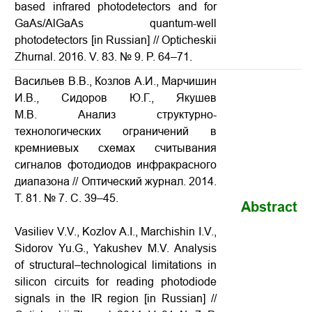
based infrared photodetectors and for
GaAs/AlGaAs quantum-well
photodetectors
[in Russian] // Opticheskii
Zhurnal. 2016. V. 83. № 9. P. 64–71.
Васильев В.В., Козлов А.И., Марчишин
И.В., Сидоров Ю.Г., Якушев
М.В. Анализ структурно-
технологических ограничений в
кремниевых схемах считывания
сигналов фотодиодов инфракрасного
диапазона
// Оптический журнал. 2014.
Т. 81. № 7. С. 39–45.
Abstract
Vasiliev V.V., Kozlov A.I., Marchishin I.V.,
Sidorov Yu.G., Yakushev M.V.
Analysis
of structural–technological limitations in
silicon circuits for reading photodiode
signals in the IR region
[in Russian] //