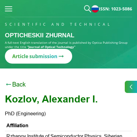
ISSN: 1023-5086
SCIENTIFIC AND TECHNICAL
OPTICHESKII ZHURNAL
A full-text English translation of the journal is published by Optica Publishing Group
under the title
“Journal of Optical Technology”
Article submission
Back
Kozlov, Alexander I.
PhD (Engineering)
Affiliation
Rzhanov Institute of Semiconductor Physics, Siberian