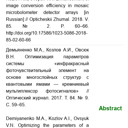
image conversion efficiency in mosaic
microbolometer detector arrays
[in
Russian] // Opticheskii Zhurnal. 2018. V.
85. № 2. P. 60–66.
http://doi.org/10.17586/1023-5086-2018-
85-02-60-66
Демьяненко М.А., Козлов А.И., Овсюк
В.Н. Оптимизация параметров
системы «инфракрасный
фоточувствительный элемент на
основе многослойных структур с
квантовыми ямами — кремниевый
мультиплексор фотосигналов»
//
Оптический журнал. 2017. Т. 84. № 9.
С. 59–65.
Abstract
Demiyanenko M.A., Kozlov A.I., Ovsyuk
V.N.
Optimizing the parameters of a