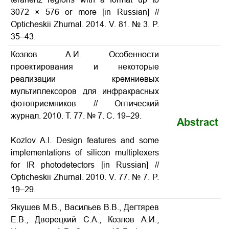
3072 × 576 or more
[in Russian] //
Opticheskii Zhurnal. 2014. V. 81. № 3. P.
35–43.
Козлов А.И. Особенности
проектирования и некоторые
реализации кремниевых
мультиплексоров для инфракрасных
фотоприемников // Оптический
журнал. 2010. Т. 77. № 7. С. 19–29.
Abstract
Kozlov A.I. Design features and some
implementations of silicon multiplexers
for IR photodetectors [in Russian] //
Opticheskii Zhurnal. 2010. V. 77. № 7. P.
19–29.
Якушев М.В., Васильев В.В., Дегтярев
Е.В., Дворецкий С.А., Козлов А.И.,