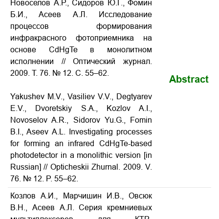
Новоселов А.Р., Сидоров Ю.Г., Фомин
Б.И., Асеев А.Л. Исследование
процессов формирования
инфракрасного фотоприемника на
основе CdHgTe в монолитном
исполнении // Оптический журнал.
2009. Т. 76. № 12. С. 55–62.
Abstract
Yakushev M.V., Vasiliev V.V., Degtyarev
E.V., Dvoretskiy S.A., Kozlov A.I.,
Novoselov A.R., Sidorov Yu.G., Fomin
B.I., Aseev A.L. Investigating processes
for forming an infrared CdHgTe-based
photodetector in a monolithic version [in
Russian] // Opticheskii Zhurnal. 2009. V.
76. № 12. P. 55–62.
Козлов А.И., Марчишин И.В., Овсюк
В.Н., Асеев А.Л. Серия кремниевых