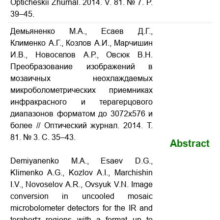
Opticheskii Zhurnal. 2014. V. 81. № 7. P.
39–45.
Демьяненко М.А., Есаев Д.Г.,
Клименко А.Г., Козлов А.И., Марчишин
И.В., Новоселов А.Р., Овсюк В.Н.
Преобразование изображений в
мозаичных неохлаждаемых
микроболометрических приемниках
инфракрасного и терагерцового
диапазонов форматом до 3072х576 и
более
// Оптический журнал. 2014. Т.
81. № 3. С. 35–43.
Abstract
Demiyanenko M.A., Esaev D.G.,
Klimenko A.G., Kozlov A.I., Marchishin
I.V., Novoselov A.R., Ovsyuk V.N.
Image
conversion in uncooled mosaic
microbolometer detectors for the IR and
terahertz regions with a format up to