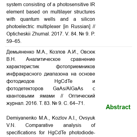
system consisting of a photosensitive IR
element based on multilayer structures
with quantum wells and a silicon
photoelectric multiplexer
[in Russian] //
Opticheskii Zhurnal. 2017. V. 84. № 9. P.
59–65.
Демьяненко М.А., Козлов А.И., Овсюк
В.Н. Аналитическое сравнение
характеристик фотоприемников
инфракрасного диапазона на основе
фотодиодов HgCdTe и
фотодетекторов GaAs/AlGaAs с
квантовыми ямами
// Оптический
журнал. 2016. Т. 83. № 9. С. 64–71.
Abstract
Demiyanenko M.A., Kozlov A.I., Ovsyuk
V.N.
Comparative analysis of
specifications for HgCdTe photodiode-