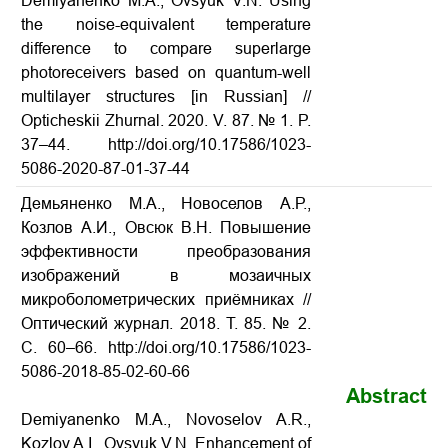
Demiyanenko M.A., Ovsyuk V.N. Using
the noise-equivalent temperature
difference to compare superlarge
photoreceivers based on quantum-well
multilayer structures [in Russian] //
Opticheskii Zhurnal. 2020. V. 87. № 1. P.
37–44. http://doi.org/10.17586/1023-
5086-2020-87-01-37-44
Демьяненко М.А., Новоселов А.Р.,
Козлов А.И., Овсюк В.Н. Повышение
эффективности преобразования
изображений в мозаичных
микроболометрических приёмниках
//
Оптический журнал. 2018. Т. 85. № 2.
С. 60–66. http://doi.org/10.17586/1023-
5086-2018-85-02-60-66
Abstract
Demiyanenko M.A., Novoselov A.R.,
Kozlov A.I., Ovsyuk V.N. Enhancement of