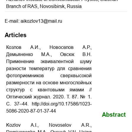
Branch of RAS, Novosibirsk, Russia
E-mail: aikozlov13@mail.ru
Articles
Козлов А.И., Новоселов А.Р.,
Демьяненко М.А., Овсюк В.Н.
Применение эквивалентной шуму
разности температур для сравнения
фотоприемников сверхвысокой
размерности на основе многослойных
структур с квантовыми ямами //
Оптический журнал. 2020. Т. 87. № 1.
С. 37–44. http://doi.org/10.17586/1023-
5086-2020-87-01-37-44
Abstract
Kozlov A.I., Novoselov A.R.,