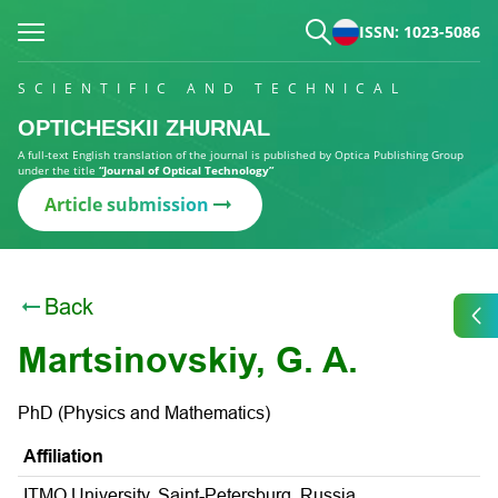
ISSN: 1023-5086
SCIENTIFIC AND TECHNICAL
OPTICHESKII ZHURNAL
A full-text English translation of the journal is published by Optica Publishing Group
under the title
“Journal of Optical Technology”
Article submission
Back
Martsinovskiy, G. A.
PhD (Physics and Mathematics)
Affiliation
ITMO University, Saint-Petersburg, Russia