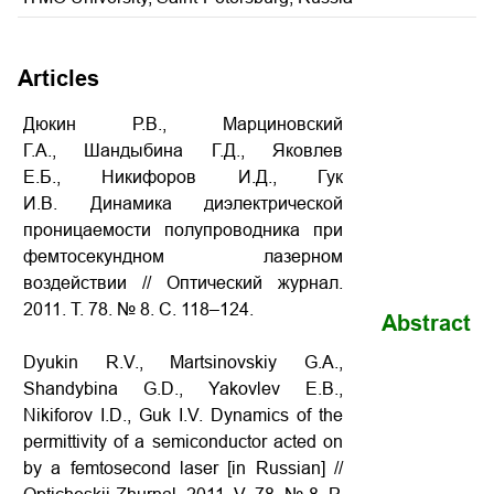
Articles
Дюкин Р.В., Марциновский
Г.А., Шандыбина Г.Д., Яковлев
Е.Б., Никифоров И.Д., Гук
И.В. Динамика диэлектрической
проницаемости полупроводника при
фемтосекундном лазерном
воздействии // Оптический журнал.
2011. Т. 78. № 8. С. 118–124.
Abstract
Dyukin R.V., Martsinovskiy G.A.,
Shandybina G.D., Yakovlev E.B.,
Nikiforov I.D., Guk I.V. Dynamics of the
permittivity of a semiconductor acted on
by a femtosecond laser [in Russian] //