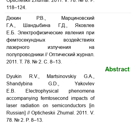
Opticheskii Zhurnal. 2011. V. 78. № 8. P.
118–124.
Дюкин Р.В., Марциновский
Г.А., Шандыбина Г.Д., Яковлев
Е.Б. Электрофизические явления при
фемтосекундных воздействиях
лазерного излучения на
полупроводники // Оптический журнал.
2011. Т. 78. № 2. С. 8–13.
Abstract
Dyukin R.V., Martsinovskiy G.A.,
Shandybina G.D., Yakovlev
E.B. Electrophysical phenomena
accompanying femtosecond impacts of
laser radiation on semiconductors [in
Russian] // Opticheskii Zhurnal. 2011. V.
78. № 2. P. 8–13.