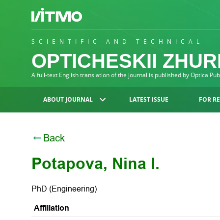
SCIENTIFIC AND TECHNICAL
OPTICHESKII ZHU
A full-text English translation of the journal is published by Optica Pu
ABOUT JOURNAL
LATEST ISSUE
FOR R
Back
Potapova, Nina I.
PhD (Engineering)
Affiliation