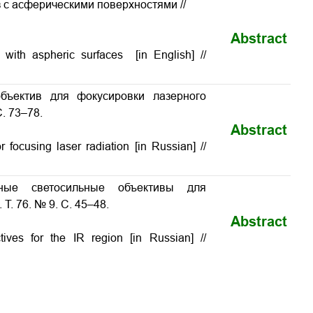
 с асферическими поверхностями //
Abstract
with aspheric surfaces [in English] //
бъектив для фокусировки лазерного
С. 73–78.
Abstract
r focusing laser radiation [in Russian] //
тные светосильные объективы для
Т. 76. № 9. С. 45–48.
Abstract
ives for the IR region [in Russian] //