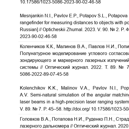
10.17586/1023-5086-2023-90-02-46-58
Mesnjankin N.I., Pavlov E.P., Potapov S.L., Potapova N
rangefinder for measuring distances to objects with p
Russian] // Opticheskii Zhurnal. 2023. V. 90. № 2. P. 
2023-90-02-46-58
Коленчиков К.К., Малинов В.А., Павлов Н.И., Попи
Полунатурное моделирование углового согласо
зондирующего и маркерного лазерных излучени
системы // Оптический журнал. 2022. Т. 89. № 7. 
5086-2022-89-07-45-58
Kolenchikov K.K., Malinov V.A., Pavlov N.I., Po
A.V. Semi-natural simulation of the angular matchi
laser beams in a high-precision laser ranging system 
V. 89. № 7. P. 45–58. http://doi.org/
10.17586/1023-50
Головков В.А., Потапова Н.И., Руденко П.Н., Стр
лазерного дальномера //
Оптический журнал. 2020. Т