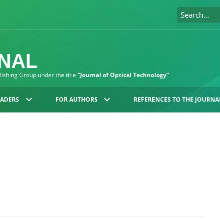
RNAL
blishing Group under the title
“Journal of Optical Technology”
EADERS
FOR AUTHORS
REFERENCES TO THE JOURNA