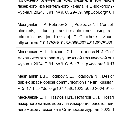
положения элементов конструкций, в том чис
лазерного измерительного канала и широкополь
журнал.
2024.
Т
. 91. № 9.
С
. 29–39. http://doi.org/
Mesnjankin E.P., Potapov S.L., Potapova N.I. Control of
elements, including transformable ones, using a 
retroreflectors [in Russian] // Opticheskii 
http://doi.org/10.17586/1023-5086-2024-91-09-29-39
Меснянкин Е.П., Потапов С.Л., Потапова Н.И. Осо
механического тракта дуплексной космической опт
журнал. 2024. Т. 91. № 9. С. 5–17. http://doi.org/1
Mesnjankin E.P., Potapov S.L., Potapova N.I. Design
duplex space optical communication line [in Russian]
P. 5–17. http://doi.org/10.17586/1023-5086-2024-91-
Меснянкин Е.П., Павлов Н.И., Потапов С.Л., Пота
лазерного дальномера для измерения расстояний 
динамикой движения // Оптический журнал. 2023. Т. 9