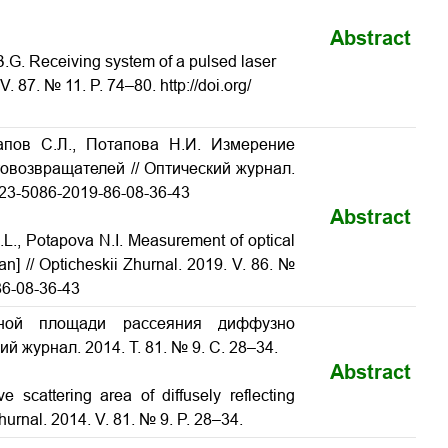
Abstract
.G. Receiving system of a pulsed laser
. V. 87. № 11. P. 74–80.
http://doi.org/
тапов С.Л., Потапова Н.И. Измерение
етовозвращателей
// Оптический журнал.
/1023-5086-2019-86-08-36-43
Abstract
.L., Potapova N.I. Measurement of optical
an] // Opticheskii Zhurnal. 2019. V. 86. №
86-08-36-43
вной площади рассеяния диффузно
ий журнал. 2014. Т. 81. № 9. С. 28–34.
Abstract
ve scattering area of diffusely reflecting
Zhurnal. 2014. V. 81. № 9. P. 28–34.