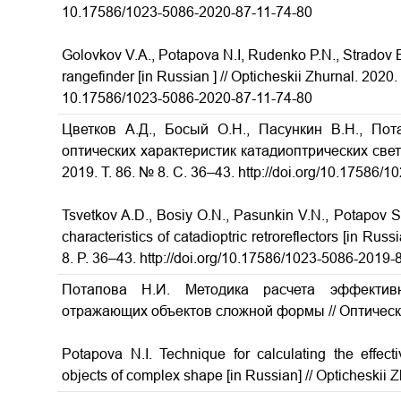
10.17586/1023-5086-2020-87-11-74-80
Golovkov V.A., Potapova N.I, Rudenko P.N., Stradov B
rangefinder [in Russian ] // Opticheskii Zhurnal. 2020
10.17586/1023-5086-2020-87-11-74-80
Цветков А.Д., Босый О.Н., Пасункин В.Н., По
оптических характеристик катадиоптрических св
2019. Т. 86. № 8. С. 36–43. http://doi.org/10.17586
Tsvetkov A.D., Bosiy O.N., Pasunkin V.N., Potapov S
characteristics of catadioptric retroreflectors
[in Russi
8. P. 36–43. http://doi.org/10.17586/1023-5086-2019-
Потапова Н.И. Методика расчета эффекти
отражающих объектов сложной формы
// Оптическ
Potapova N.I.
Technique for calculating the effecti
objects of complex shape
[in Russian] // Opticheskii 