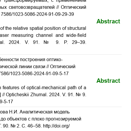
ле трансформируемых, с применением
ных световозвращателей // Оптический
10.17586/1023-5086-2024-91-09-29-39
Abstract
 the relative spatial position of structural
laser measuring channel and wide-field
Zhurnal. 2024. V. 91. № 9. P. 29–39.
бенности построения оптико-
ической линии связи // Оптический
0.17586/1023-5086-2024-91-09-5-17
Abstract
 features of optical-mechanical path of a
 // Opticheskii Zhurnal. 2024. V. 91. № 9.
09-5-17
пова Н.И. Аналитическая модель
до объектов с плохо прогнозируемой
0. № 2. С. 46–58. http://doi.org/