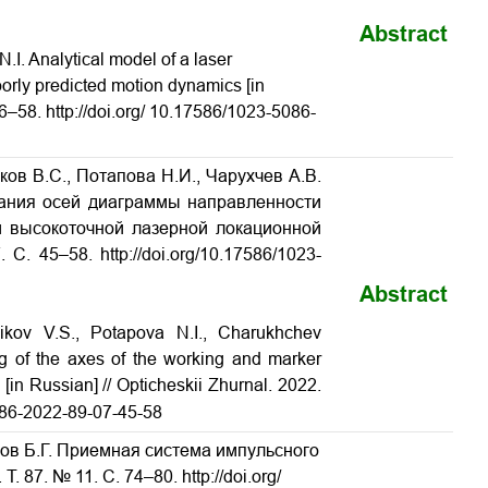
Abstract
.I. Analytical model of a laser
oorly predicted motion dynamics [in
46–58. http://doi.org/ 10.17586/1023-5086-
ков В.С., Потапова Н.И., Чарухчев А.В.
вания осей диаграммы направленности
й высокоточной лазерной локационной
С. 45–58. http://doi.org/10.17586/1023-
Abstract
pikov V.S., Potapova N.I., Charukhchev
ng of the axes of the working and marker
[in Russian] // Opticheskii Zhurnal. 2022.
86-2022-89-07-45-58
адов Б.Г. Приемная система импульсного
. 87. № 11. С. 74–80. http://doi.org/