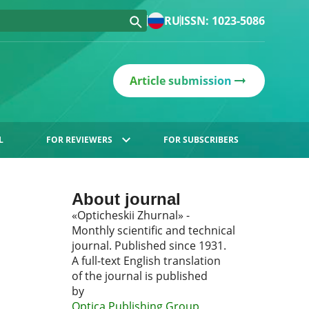
RU
ISSN: 1023-5086
Article submission
L
FOR REVIEWERS
FOR SUBSCRIBERS
About journal
«Opticheskii Zhurnal» -
Monthly scientific and technical
journal. Published since 1931.
A full-text English translation
of the journal is published
by
Optica Publishing Group