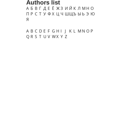
Authors list
А
Б
В
Г
Д
Е
Ё
Ж
З
И
Й
К
Л
М
Н
О
П
Р
С
Т
У
Ф
Х
Ц
Ч
Ш
Щ
Ъ
Ы
Ь
Э
Ю
Я
A
B
C
D
E
F
G
H
I
J
K
L
M
N
O
P
Q
R
S
T
U
V
W
X
Y
Z