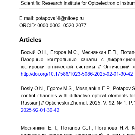
Scientific Research Institute for Optoelectronic Inst
E-mail: potapovaNI@niioep.ru
ORCID: 0000-0003- 0520-2077
Articles
Босый О.Н., Егоров М.С., Меснянкин Е.П., Потап
Лазерные контрольные каналы с дифракцио
юстировки оптической системы // Оптический 
http://doi.org/10.17586/1023-5086-2025-92-01-30-42
Bosiy O.N., Egorov M.S., Mesnjankin E.P., Potapov S
control channels with diffractive optical elements fo
Russian] // Opticheskii Zhurnal. 2025. V. 92. № 1. P
2025-92-01-30-42
Меснянкин Е.П., Потапов С.Л., Потапова Н.И. 