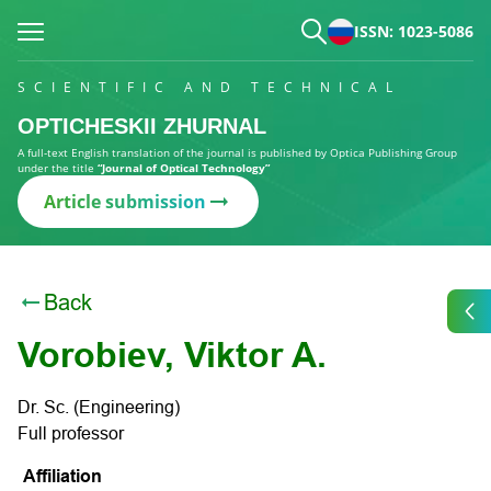
ISSN: 1023-5086
SCIENTIFIC AND TECHNICAL
OPTICHESKII ZHURNAL
A full-text English translation of the journal is published by Optica Publishing Group
under the title
“Journal of Optical Technology”
Article submission
Back
Vorobiev, Viktor A.
Dr. Sc. (Engineering)
Full professor
Affiliation