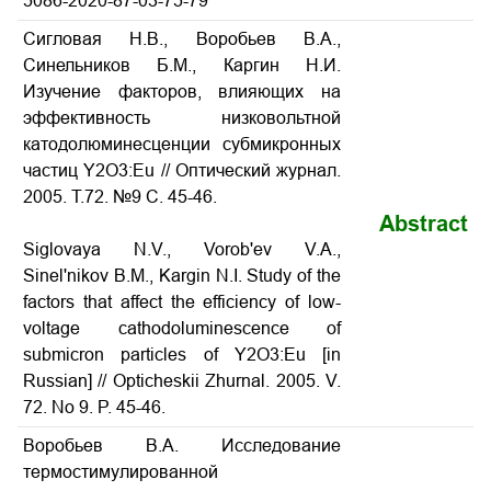
5086-2020-87-03-75-79
Сигловая Н.В., Воробьев В.А.,
Синельников Б.М., Каргин Н.И.
Изучение факторов, влияющих на
эффективность низковольтной
катодолюминесценции субмикронных
частиц Y2O3:Eu // Оптический журнал.
2005. Т.72. №9 С. 45-46.
Abstract
Siglovaya N.V., Vorob'ev V.A.,
Sinel'nikov B.M., Kargin N.I. Study of the
factors that affect the efficiency of low-
voltage cathodoluminescence of
submicron particles of Y2O3:Eu
[in
Russian] // Opticheskii Zhurnal. 2005. V.
72. No 9. P.
45-46
.
Воробьев В.А. Исследование
термостимулированной