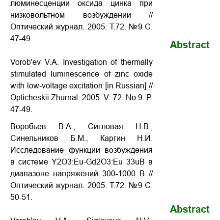
люминесценции оксида цинка при
низковольтном возбуждении //
Оптический журнал. 2005. Т.72. №9 С.
47-49.
Abstract
Vorob'ev V.A. Investigation of thermally
stimulated luminescence of zinc oxide
with low-voltage excitation
[in Russian] //
Opticheskii Zhurnal. 2005. V. 72. No 9. P.
47-49
.
Воробьев В.А., Сигловая Н.В.,
Синельников Б.М., Каргин Н.И.
Исследование функции возбуждения
в системе Y2O3:Eu-Gd2O3:Eu 33uB в
диапазоне напряжений 300-1000 В //
Оптический журнал. 2005. Т.72. №9 С.
50-51.
Abstract