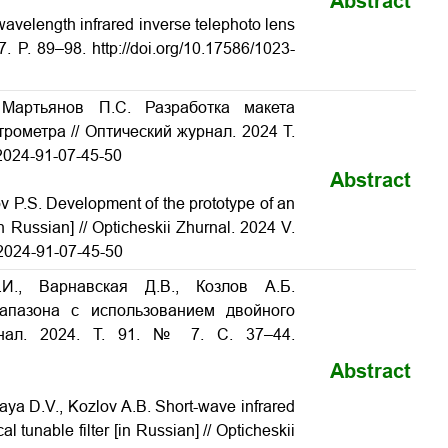
Abstract
wavelength infrared inverse telephoto lens
7. P. 89–98. http://doi.org/10.17586/1023-
Мартьянов П.С. Разработка макета
рометра // Оптический журнал. 2024 Т.
-2024-91-07-45-50
Abstract
v P.S. Development of the prototype of an
n Russian] // Opticheskii Zhurnal. 2024 V.
-2024-91-07-45-50
И., Варнавская Д.В., Козлов А.Б.
апазона с использованием двойного
рнал. 2024. Т. 91. № 7. С. 37–44.
Abstract
kaya D.V., Kozlov A.B. Short-wave infrared
tunable filter [in Russian] // Opticheskii