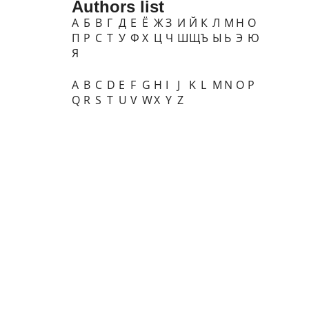
Authors list
А
Б
В
Г
Д
Е
Ё
Ж
З
И
Й
К
Л
М
Н
О
П
Р
С
Т
У
Ф
Х
Ц
Ч
Ш
Щ
Ъ
Ы
Ь
Э
Ю
Я
A
B
C
D
E
F
G
H
I
J
K
L
M
N
O
P
Q
R
S
T
U
V
W
X
Y
Z