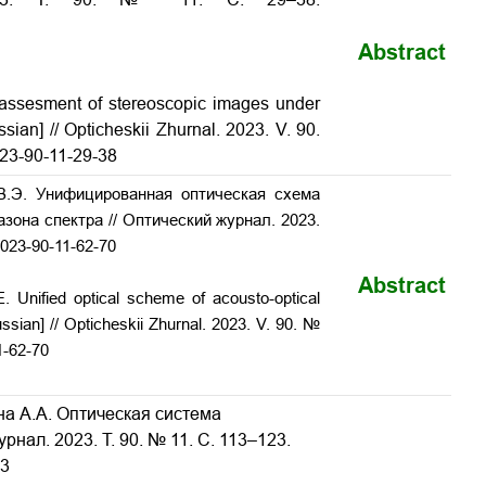
Abstract
 assesment of stereoscopic images under
ussian] // Opticheskii Zhurnal. 2023. V. 90.
023-90-11-29-38
В.Э. Унифицированная оптическая схема
азона спектра // Оптический журнал.
2023.
2023-90-11-62-70
Abstract
. Unified optical scheme of acousto-optical
ssian] // Opticheskii Zhurnal. 2023. V. 90. №
1-62-70
на А.А. Оптическая система
журнал.
2023.
Т. 90. № 11. С. 113–123.
23