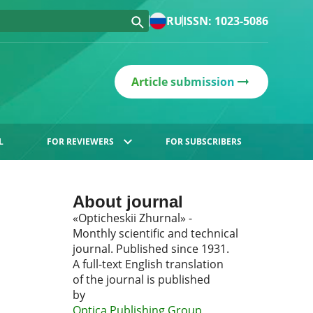
RU
ISSN: 1023-5086
Article submission
L
FOR REVIEWERS
FOR SUBSCRIBERS
About journal
«Opticheskii Zhurnal» -
Monthly scientific and technical
journal. Published since 1931.
A full-text English translation
of the journal is published
by
Optica Publishing Group