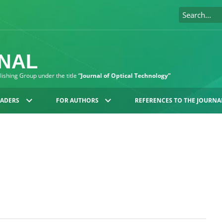
RNAL
blishing Group under the title
“Journal of Optical Technology”
EADERS
FOR AUTHORS
REFERENCES TO THE JOURNA