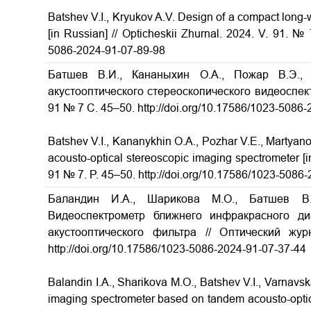
Batshev V.I., Kryukov A.V. Design of a compact long-
[in Russian] // Opticheskii Zhurnal. 2024. V. 91. № 
5086-2024-91-07-89-98
Батшев В.И., Кананыхин О.А., Пожар В.Э., 
акустооптического стереоскопического видеоспект
91 № 7 С. 45–50. http://doi.org/10.17586/1023-5086
Batshev V.I., Kananykhin O.A., Pozhar V.E., Martyano
acousto-optical stereoscopic imaging spectrometer [i
91 № 7. P. 45–50. http://doi.org/10.17586/1023-5086
Баландин И.А., Шарикова М.О., Батшев В.
Видеоспектрометр ближнего инфракрасного ди
акустооптического фильтра // Оптический жу
http://doi.org/10.17586/1023-5086-2024-91-07-37-44
Balandin I.A., Sharikova М.O., Batshev V.I., Varnavs
imaging spectrometer based on tandem acousto-optical 