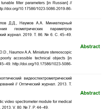
 tunable filter parameters
[in Russian] //
tp://doi.org/10.17586/1023-5086-2019-86-
хлов Д.Д., Наумов А.А. Миниатюрный
ния геометрических параметров
ский журнал. 2019. Т. 86. № 6. С. 45–49.
Abstract
 D.D., Naumov A.A. Miniature stereoscopic
 poorly accessible technical objects
[in
 45–49. http://doi.org/10.17586/1023-5086-
ооптический видеоспектрометрический
едований
// Оптический журнал. 2013. Т.
Abstract
ic video spectrometer module for medical
l. 2013. V. 80. № 7. P. 44–49.