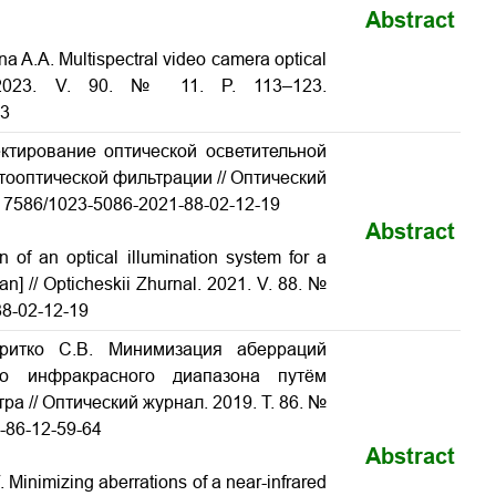
Abstract
ina A.A. Multispectral video camera optical
l. 2023. V. 90. № 11. P. 113–123.
23
ектирование оптической осветительной
тооптической фильтрации // Оптический
10.17586/1023-5086-2021-88-02-12-19
Abstract
of an optical illumination system for a
ian] // Opticheskii Zhurnal. 2021. V. 88. №
88-02-12-19
ритко С.В. Минимизация аберраций
его инфракрасного диапазона путём
ьтра
// Оптический журнал. 2019. Т. 86. №
9-86-12-59-64
Abstract
. Minimizing aberrations of a near-infrared