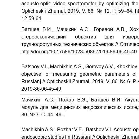
acousto-optic video spectrometer by optimizing the
Opticheskii Zhurnal.
2019. V. 86. № 12. P. 59–64. ht
12-59-64
Батшев В.И., Мачихин А.С., Горевой А.В., Хо
стереоскопический объектив для измере
труднодоступных технических объектов
// Оптиче
http://doi.org/10.17586/1023-5086-2019-86-06-45-49
Batshev V.I., Machikhin A.S., Gorevoy A.V., Khokhlov
objective for measuring geometric parameters of
Russian] // Opticheskii Zhurnal. 2019. V. 86. № 6. P.
2019-86-06-45-49
Мачихин А.С., Пожар В.Э., Батшев В.И. Акуст
модуль для медицинских эндоскопических иссл
80. № 7. С. 44–49.
Machikhin A.S., Pozhar V.E., Batshev V.I.
Acousto-opt
endoscopic studies
[in Russian] // Opticheskii Zhurna