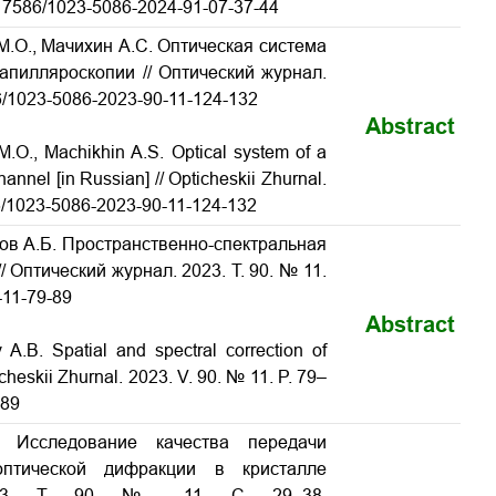
10.17586/1023-5086-2024-91-07-37-44
 М.О., Мачихин А.С. Оптическая система
апилляроскопии // Оптический журнал.
586/1023-5086-2023-90-11-124-132
Abstract
M.O., Machikhin A.S. Optical system of a
nnel [in Russian] // Opticheskii Zhurnal.
586/1023-5086-2023-90-11-124-132
лов А.Б. Пространственно-спектральная
// Оптический журнал.
2023.
Т
. 90. № 11.
-11-79-89
Abstract
v A.B. Spatial and spectral correction of
icheskii Zhurnal. 2023. V. 90. № 11. P. 79–
-89
 Исследование качества передачи
оптической дифракции в кристалле
 2023. Т. 90. № 11. С. 29–38.