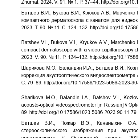
Zhurnal. 2024. V. 91. № 1. P. 37–44. http://doi.org/
Батшев В.И., Букова В.И., Крюков А.В., Марченко
компактного дерматоскопа с каналом для видеок
2023.
Т. 90. № 11. С. 124–132. http://doi.org/10.17
Batshev V.I., Bukova V.I., Kryukov A.V., Marchenko 
compact dermatoscope with a video capillaroscopy cha
2023. V. 90. № 11. P. 124–132. http://doi.org/10.17
Шарикова М.О., Баландин И.А., Батшев В.И., Коз
коррекция акустооптического видеоспектрометра 
С
. 79–89.
http://doi.org/10.17586/1023-5086-2023-90
Sharikova
М.O., Balandin I.A., Batshev V.I., Kozlo
acousto-optical videospectrometer [in Russian] // Opt
89.
http://doi.org/10.17586/1023-5086-2023-90-11-79
Батшев В.И., Пожар В.Э., Кананыхин О.А.
стереоскопического изображения при акусто
парателлурита // Оптический журнал.