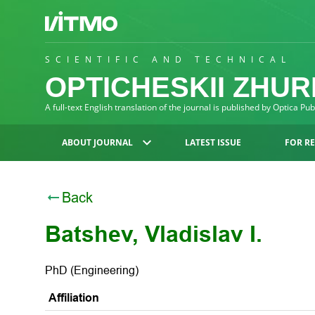
SCIENTIFIC AND TECHNICAL
OPTICHESKII ZHU
A full-text English translation of the journal is published by Optica Pu
ABOUT JOURNAL
LATEST ISSUE
FOR R
Back
Batshev, Vladislav I.
PhD (Engineering)
Affiliation