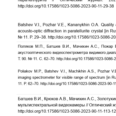
http://doi.org/10.17586/1023-5086-2023-90-11-29-38
Batshev V.I., Pozhar V.E., Kananykhin O.A. Quality
acousto-optic diffraction in paratellurite crystal [in R
№ 11. P. 29–38. http://doi.org/10.17586/1023-5086-2
Поляков М.П., Батшев В.И., Мачихин А.С., Пожар 
акустооптического видеоспектрометра видимого диап
Т
. 90. № 11.
С. 62–70. http://doi.org/10.17586/1023-5086-
Poliakov M.P., Batshev V.I., Machikhin A.S., Pozhar V.E
imaging spectrometer for visible range of spectrum [in Ru
11. P. 62–70. http://doi.org/10.17586/1023-5086-2023-90-1
Батшев В.И., Крюков А.В., Мачихин А.С., Золотухи
мультиспектральной видеокамеры // Оптический 
http://doi.org/10.17586/1023-5086-2023-90-11-113-1