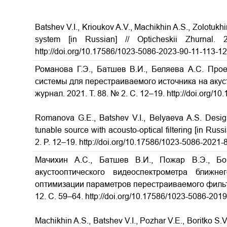
Batshev V.I., Krioukov A.V., Machikhin A.S., Zolotukh
system [in Russian] // Opticheskii Zhurna
http://doi.org/10.17586/1023-5086-2023-90-11-113-1
Романова Г.Э., Батшев В.И., Беляева А.С. Про
системы для перестраиваемого источника на акус
журнал. 2021. Т. 88. № 2. С. 12–19. http://doi.org/
Romanova G.E., Batshev V.I., Belyaeva A.S. Design 
tunable source with acousto-optical filtering [in Russ
2. P. 12–19. http://doi.org/10.17586/1023-5086-2021-
Мачихин А.С., Батшев В.И., Пожар В.Э., Бо
акустооптического видеоспектрометра ближн
оптимизации параметров перестраиваемого фил
12. С. 59–64. http://doi.org/10.17586/1023-5086-201
Machikhin A.S., Batshev V.I., Pozhar V.E., Boritko S.V